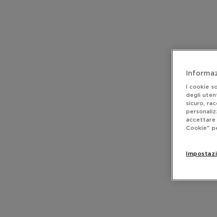
Informaz
I cookie s
degli uten
sicuro, rac
personaliz
accettare 
Cookie" pe
Impostazi