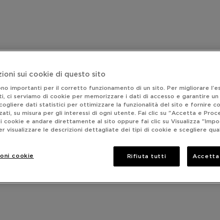
ioni sui cookie di questo sito
ono importanti per il corretto funzionamento di un sito. Per migliorare l’
ti, ci serviamo di cookie per memorizzare i dati di accesso e garantire u
cogliere dati statistici per ottimizzare la funzionalità del sito e fornire c
zati, su misura per gli interessi di ogni utente. Fai clic su "Accetta e Proc
i cookie e andare direttamente al sito oppure fai clic su Visualizza "Impo
r visualizzare le descrizioni dettagliate dei tipi di cookie e scegliere qua
oni cookie
Rifiuta tutti
Accetta